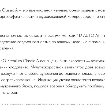
Classic A – это премиальная неинверторная модель с но
ергоэффективности и шумоизоляцией компрессора, что сн
ены полностью автоматическими жалюзи 4D AUTO Air, чт
еделение воздуха полностью по вашему желанию с помощь
авления.
EO Premium Classic A оснащены 5-ти скоростным вентиля
ечки хладагента. Мультискоростной вентилятор дает возм
воздуха – от слабого дуновения до мощного потока, спос
 согреть помещение. Индикация утечки хладагента появляе
внутреннего блока, помогая вовремя обнаружить проблему
 из строя.
а в помещении отвечает комплексная система фильтрации: 