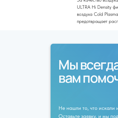
ULTRA Hi Density фи
воздуха Cold Plasma
предотвращает рас
Мы всегд
вам помо
Не нашли то, что искали 
Оставьте заявку, и мы п