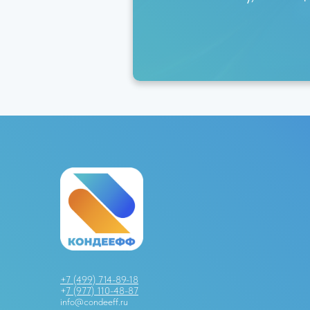
+7 (499) 714-89-18
+
7 (977) 110-48-87
info@condeeff.ru