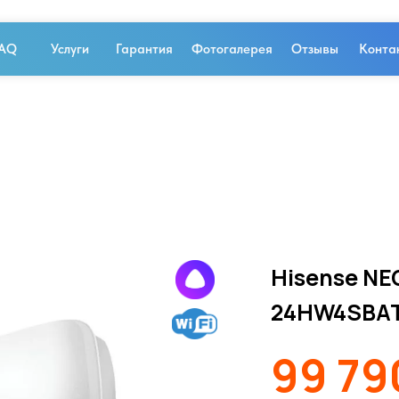
AQ
Услуги
Гарантия
Фотогалерея
Отзывы
Конта
Hisense NE
24HW4SBA
99 79