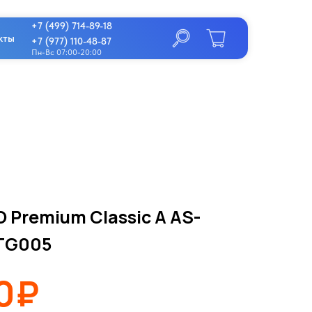
+7 (499) 714-89-18
кты
+7 (977) 110-48-87
Пн-Вс 07:00-20:00
O Premium Classic A AS-
TG005
0₽