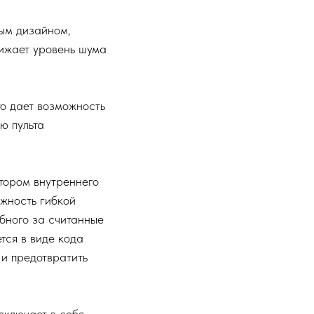
вым дизайном,
ижает уровень шума
о дает возможность
ю пульта
тором внутреннего
ожность гибкой
обного за считанные
тся в виде кода
 и предотвратить
включает в себя