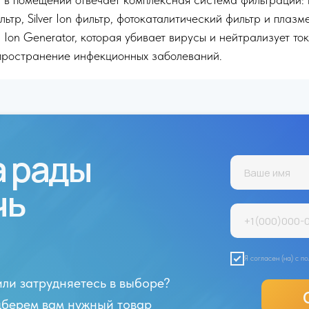
льтр, Silver Ion фильтр, фотокаталитический фильтр и плаз
 Ion Generator, которая убивает вирусы и нейтрализует то
пространение инфекционных заболеваний.
а рады
чь
Я согласен (на) с 
или затрудняетесь в выборе?
одберем вам нужный товар