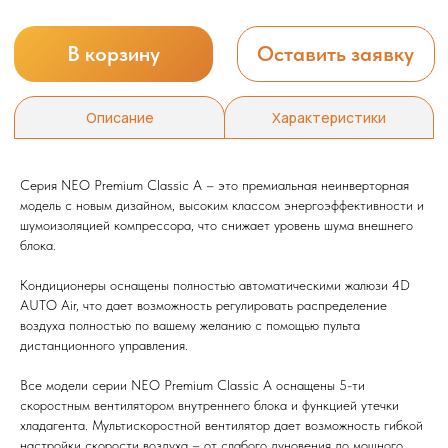
Серия NEO Premium Classic A – это премиальная неинверторная
модель с новым дизайном, высоким классом энергоэффективности и
шумоизоляцией компрессора, что снижает уровень шума внешнего
блока.
Кондиционеры оснащены полностью автоматическими жалюзи 4D
AUTO Air, что дает возможность регулировать распределение
Мы всегда рады вам помочь
воздуха полностью по вашему желанию с помощью пульта
дистанционного управления.
Не нашли то, что искали или
Все модели серии NEO Premium Classic A оснащены 5-ти
затрудняетесь в выборе?
скоростным вентилятором внутреннего блока и функцией утечки
Оставьте заявку, и мы подберем
хладагента. Мультискоростной вентилятор дает возможность гибкой
вам нужный товар
настройки скорости воздуха – от слабого дуновения до мощного