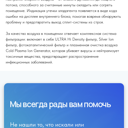
потока, способного за считанные минуты охладить или согреть
помещение. Индикация утечки хладагента появляется в виде кода
ошибки на дисплее внутреннего блока, помогая вовремя обнаружить
проблему и предотвратить выход сплит-системы из строя.
За качество воздуха в помещении отвечает комплексная система
фильтрации: включает в себя ULTRA Hi Density фильтр, Silver Ion
Я согласен (на) с политикой обработки персональных данных
фильтр, фотокаталитический фильтр и плазменная очистка воздуха
Cold Plasma Ion Generator, которая убивает вирусы и нейтрализует
Отправить
токсичные вещества, предотвращает распространение
инфекционных заболеваний.