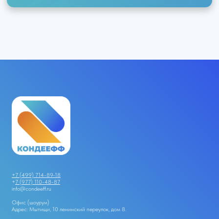
+7 (499) 714-89-18
+
7 (977) 110-48-87
info@condeeff.ru
Офис (шоурум)
Адрес: Мытищи, 10 ленинский переулок, дом 8.