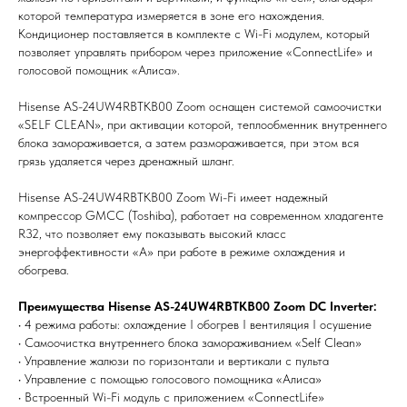
которой температура измеряется в зоне его нахождения.
Кондиционер поставляется в комплекте с Wi-Fi модулем, который
позволяет управлять прибором через приложение «ConnectLife» и
голосовой помощник «Алиса».
Мы всегда рады вам помочь
Hisense AS-24UW4RBTKB00 Zoom оснащен системой самоочистки
«SELF CLEAN», при активации которой, теплообменник внутреннего
Не нашли то, что искали или
блока замораживается, а затем размораживается, при этом вся
затрудняетесь в выборе?
грязь удаляется через дренажный шланг.
Оставьте заявку, и мы подберем
вам нужный товар
Hisense AS-24UW4RBTKB00 Zoom Wi-Fi имеет надежный
компрессор GMCC (Toshiba), работает на современном хладагенте
R32, что позволяет ему показывать высокий класс
энергоффективности «А» при работе в режиме охлаждения и
обогрева.
Преимущества Hisense AS-24UW4RBTKB00 Zoom DC Inverter:
• 4 режима работы: охлаждение I обогрев I вентиляция I осушение
• Самоочистка внутреннего блока замораживанием «Self Clean»
Я согласен (на) с политикой обработки персональных данных
• Управление жалюзи по горизонтали и вертикали с пульта
• Управление с помощью голосового помощника «Алиса»
Отправить
• Встроенный Wi-Fi модуль с приложением «ConnectLife»